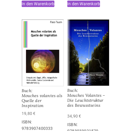
In den Warenkorb
In den Warenkorb
Buch:
Buch:
Mouches Volantes –
Mouches volantes als
Die Leuchtstruktur
Quelle der
des Bewusstseins
Inspiration
19,80
€
34,90
€
ISBN:
ISBN:
9783907400333
9783033021570