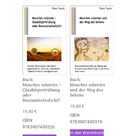
Buch:
Buch:
Mouches volantes –
Mouches volantes
Glaskörpertrübung
und der Weg des
oder
Sehens
Bewusstseinslicht?
19,80
€
19,80
€
ISBN:
ISBN:
‎9783907400319
‎9783907400326
In den Warenkorb