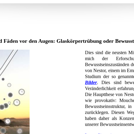
d Fäden vor den Augen: Glaskörpertrübung oder Bewussts
Dies sind die neusten Mi
mich der Erforsch
Bewusstseinszuständen d
von Nestor, einem im Emm
Studium der so genann
Bilder
. Dies sind bew
Veränderlichkeit erfahru
Die Hauptthese von Nestor,
wie provokativ: Mouche
Bewusstseinsstruktur, 
zurücklegen. Diesen We
haben daher als Konzent
unserer Bewusstseinsentw