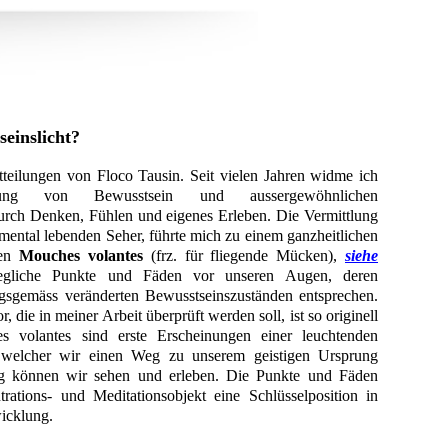
einslicht?
tteilungen von Floco Tausin. Seit vielen Jahren widme ich
ung von Bewusstsein und aussergewöhnlichen
urch Denken, Fühlen und eigenes Erleben. Die Vermittlung
ental lebenden Seher, führte mich zu einem ganzheitlichen
ten
Mouches volantes
(frz. für fliegende Mücken),
siehe
egliche Punkte und Fäden vor unseren Augen, deren
ngsgemäss veränderten Bewusstseinszuständen entsprechen.
 die in meiner Arbeit überprüft werden soll, ist so originell
s volantes sind erste Erscheinungen einer leuchtenden
in welcher wir einen Weg zu unserem geistigen Ursprung
g können wir sehen und erleben. Die Punkte und Fäden
rations- und Meditationsobjekt eine Schlüsselposition in
icklung.