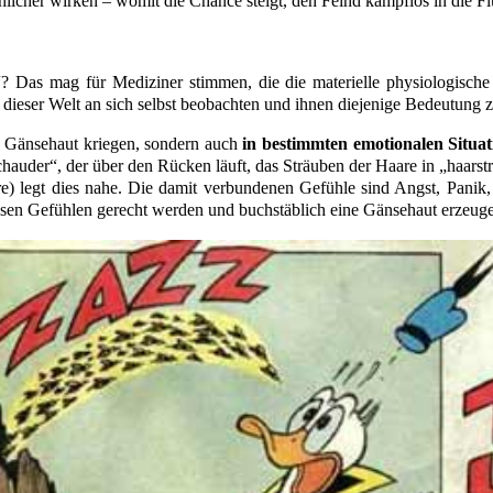
licher wirken – womit die Chance steigt, den Feind kampflos in die Fl
? Das mag für Mediziner stimmen, die die materielle physiologische
e dieser Welt an sich selbst beobachten und ihnen diejenige Bedeutung
 Gänsehaut kriegen, sondern auch
in bestimmten emotionalen Situa
auder“, der über den Rücken läuft, das Sträuben der Haare in „haarstr
e) legt dies nahe. Die damit verbundenen Gefühle sind Angst, Panik,
esen Gefühlen gerecht werden und buchstäblich eine Gänsehaut erzeug