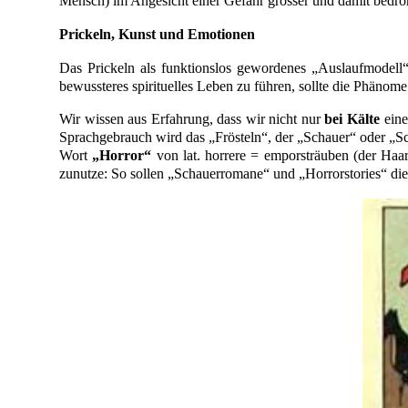
Mensch) im Angesicht einer Gefahr grösser und damit bedroh
Prickeln, Kunst und Emotionen
Das Prickeln als funktionslos gewordenes „Auslaufmodell“
bewussteres spirituelles Leben zu führen, sollte die Phänom
Wir wissen aus Erfahrung, dass wir nicht nur
bei Kälte
eine
Sprachgebrauch wird das „Frösteln“, der „Schauer“ oder „Sch
Wort
„Horror“
von lat. horrere = emporsträuben (der Haar
zunutze: So sollen „Schauerromane“ und „Horrorstories“ di