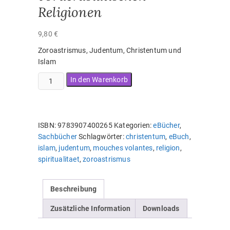
Religionen
9,80
€
Zoroastrismus, Judentum, Christentum und
Islam
eBuch:
In den Warenkorb
Mouches
volantes
in
den
ISBN:
9783907400265
Kategorien:
eBücher
,
vorderasiatischen
Sachbücher
Schlagwörter:
christentum
,
eBuch
,
Religionen
islam
,
judentum
,
mouches volantes
,
religion
,
Menge
spiritualitaet
,
zoroastrismus
Beschreibung
Zusätzliche Information
Downloads