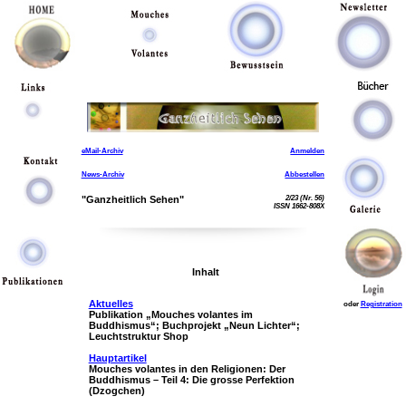
eMail-Archiv
Anmelden
News-Archiv
Abbestellen
"Ganzheitlich Sehen"
2/23 (Nr. 56)
ISSN 1662-808X
Inhalt
Aktuelles
oder
Registration
Publikation „Mouches volantes im
Buddhismus“; Buchprojekt „Neun Lichter“;
Leuchtstruktur Shop
Hauptartikel
Mouches volantes in den Religionen: Der
Buddhismus – Teil 4: Die grosse Perfektion
(Dzogchen)